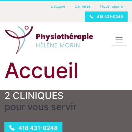
L'équipe
Carrières
Nous joindre
418 431-0248
Accueil
2 CLINIQUES
pour vous servir
418 431-0248