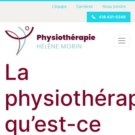
L'équipe
Carrières
Nous joindre
418 431-0248
La
physiothérap
qu’est-ce